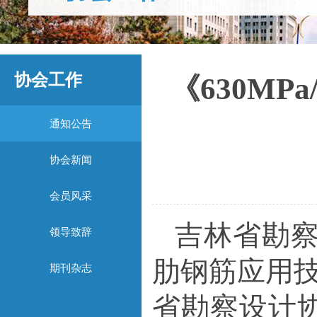
协会工作
《630MP
通知公告
协会新闻
会员风采
吉林省勘
领导致辞
肋钢筋应用
期刊杂志
省勘察设计